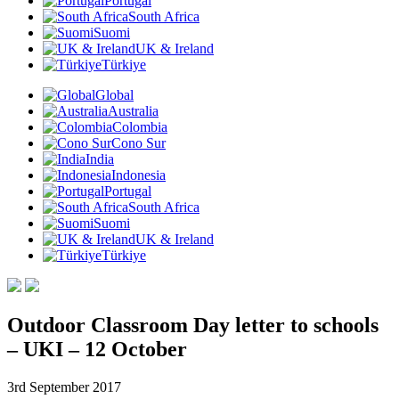
Portugal
South Africa
Suomi
UK & Ireland
Türkiye
Global
Australia
Colombia
Cono Sur
India
Indonesia
Portugal
South Africa
Suomi
UK & Ireland
Türkiye
Outdoor Classroom Day letter to schools
– UKI – 12 October
3rd September 2017