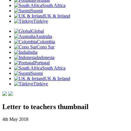
Portugal
South Africa
Suomi
UK & Ireland
Türkiye
Global
Australia
Colombia
Cono Sur
India
Indonesia
Portugal
South Africa
Suomi
UK & Ireland
Türkiye
Letter to teachers thumbnail
4th May 2018