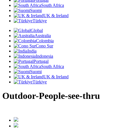
Portugal
South Africa
Suomi
UK & Ireland
Türkiye
Global
Australia
Colombia
Cono Sur
India
Indonesia
Portugal
South Africa
Suomi
UK & Ireland
Türkiye
Outdoor-People-see-thru