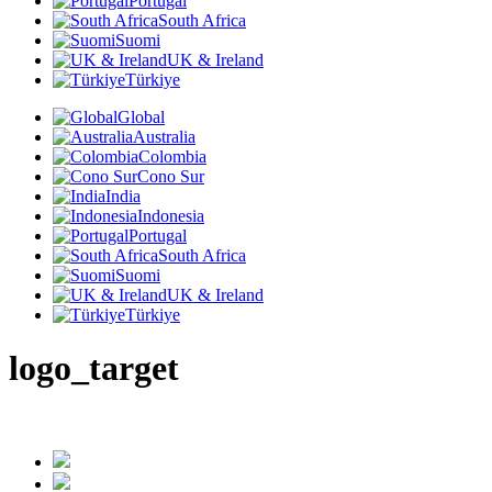
Portugal
South Africa
Suomi
UK & Ireland
Türkiye
Global
Australia
Colombia
Cono Sur
India
Indonesia
Portugal
South Africa
Suomi
UK & Ireland
Türkiye
logo_target