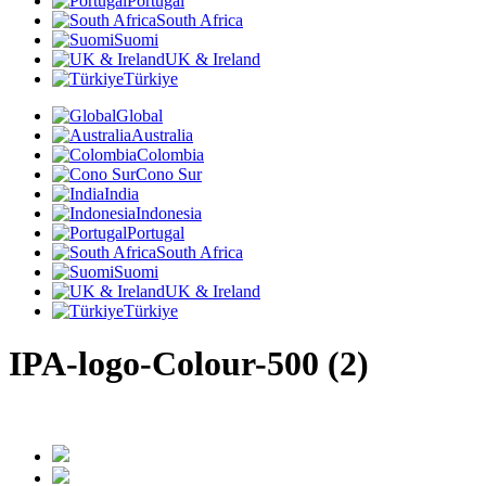
Portugal
South Africa
Suomi
UK & Ireland
Türkiye
Global
Australia
Colombia
Cono Sur
India
Indonesia
Portugal
South Africa
Suomi
UK & Ireland
Türkiye
IPA-logo-Colour-500 (2)